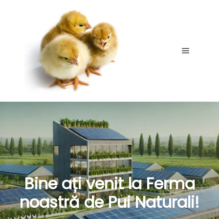
Main me
Bine ați venit la Ferma
noastră de Pui Naturali!