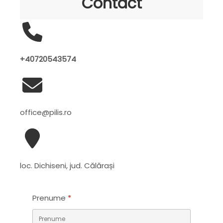
Contact
+40720543574
office@pilis.ro
loc. Dichiseni, jud. Călărași
Prenume